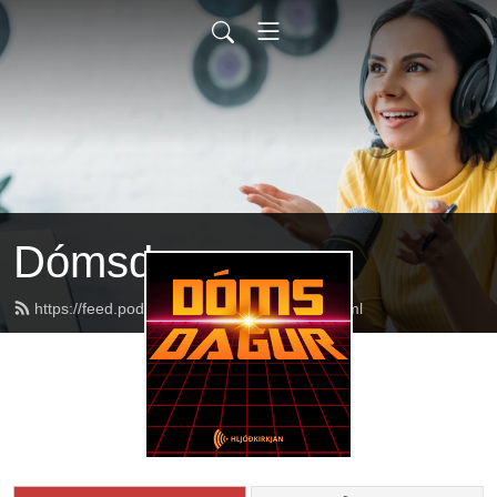
Dómsdagur
https://feed.podbean.com/domsdagur/feed.xml