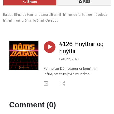
Share
RSS
Baldur, Birna og Haukur dæma allt á milli himins og jarðar, og mögulega 
himininn og jörðina í leiðinni. Og Eddi.
#126 Hnyttnir og
hnýttir
Feb 22, 2021
Funheitur Dómsdagur er kominn í
loftið, næstum því á rauntíma.
Comment (0)