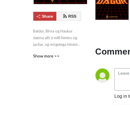
Share
RSS
Baldur, Birna og Haukur 
dæma allt á milli himins og 
jarðar, og mögulega himininn 
Comment
og jörðina í leiðinni. Og Eddi.
Show more >>
Log in 