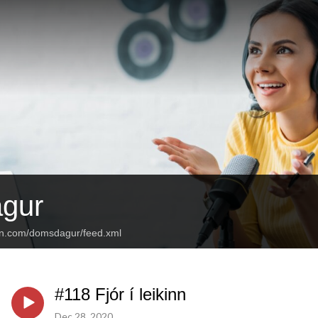
gur
an.com/domsdagur/feed.xml
#118 Fjór í leikinn
Dec 28, 2020