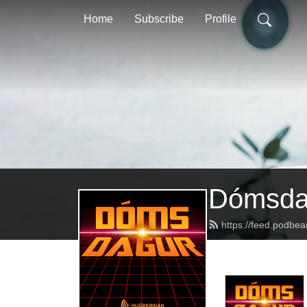
Home
Subscribe
Profile
Dómsda
https://feed.podbe