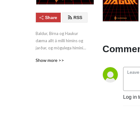
Share
RSS
Baldur, Birna og Haukur 
dæma allt á milli himins og 
Comment
jarðar, og mögulega himininn 
og jörðina í leiðinni. Og Eddi.
Show more >>
Log in 