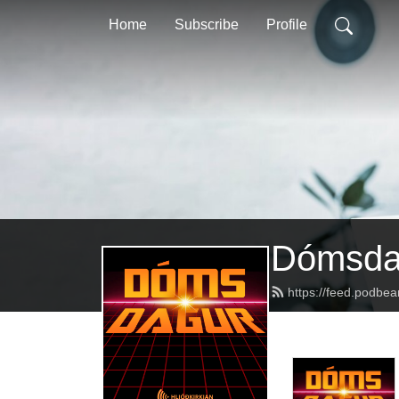
Home
Subscribe
Profile
Dómsda
https://feed.podbe