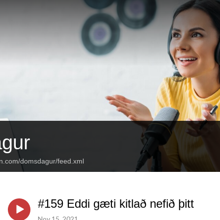
gur
an.com/domsdagur/feed.xml
#159 Eddi gæti kitlað nefið þitt
Nov 15, 2021