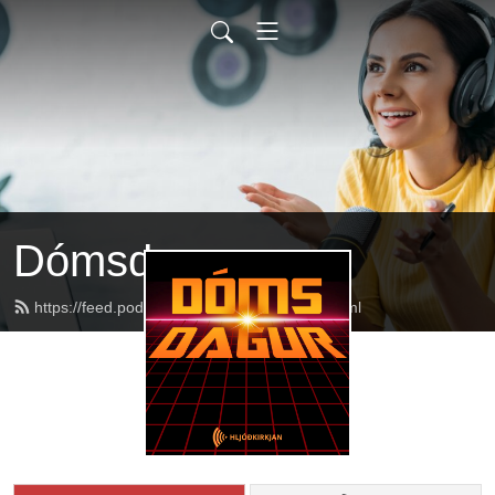
Dómsdagur
https://feed.podbean.com/domsdagur/feed.xml