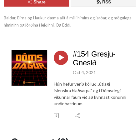
Share
RSS
Baldur, Birna og Haukur dæma allt á milli himins og jarðar, og mögulega 
himininn og jörðina í leiðinni. Og Eddi.
#154 Gresju-
Gnesið
Oct 4, 2021
Hún hefur verið kölluð „útlagi
íslenskra hlaðvarpa“ og í Dómsdegi
vikunnar fáum við að kynnast konunni
undir hattinum.