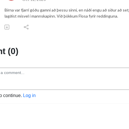
Birna var fjarri góðu gamni að þessu sinni, en náði engu að síður að s
lagðist misvel í mannskapinn. Við þökkum Flosa fyrir reddinguna.
 (0)
to continue.
Log in