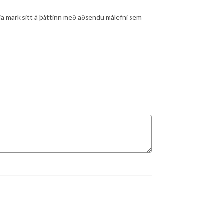
etja mark sitt á þáttinn með aðsendu málefni sem