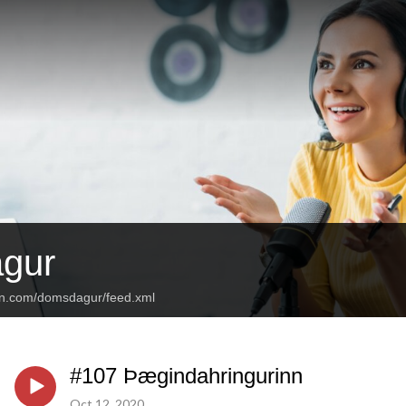
gur
an.com/domsdagur/feed.xml
#107 Þægindahringurinn
Oct 12, 2020