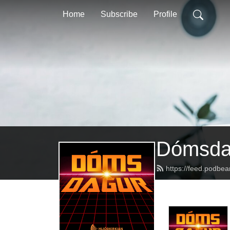
Home
Subscribe
Profile
Dómsda
https://feed.podbe