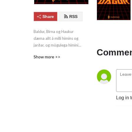
Share
RSS
Baldur, Birna og Haukur 
dæma allt á milli himins og 
jarðar, og mögulega himininn 
Comment
og jörðina í leiðinni. Og Eddi.
Show more >>
Log in 