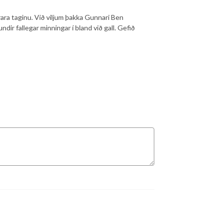
rara taginu. Við viljum þakka Gunnari Ben
undir fallegar minningar í bland við gall. Gefið