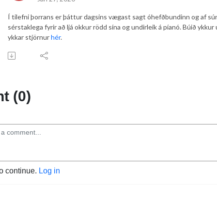
Í tilefni þorrans er þáttur dagsins vægast sagt óhefðbundinn og af sú
sérstaklega fyrir að ljá okkur rödd sína og undirleik á píanó. Búið ykkur 
ykkar stjörnur
hér
.
 (0)
to continue.
Log in