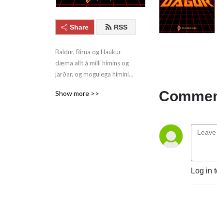
Share
RSS
Baldur, Birna og Haukur 
dæma allt á milli himins og 
jarðar, og mögulega himininn 
og jörðina í leiðinni. Og Eddi.
Comment
Show more >>
Log in 