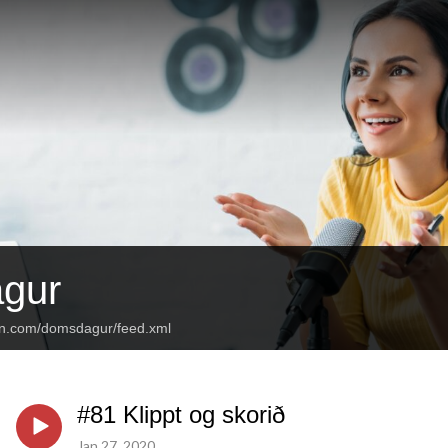
gur
an.com/domsdagur/feed.xml
#81 Klippt og skorið
Jan 27, 2020