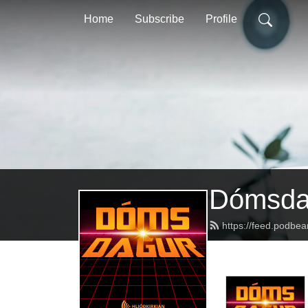
Home
Subscribe
Profile
Dómsda
https://feed.podbe